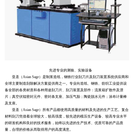
先进专业的测验、实验设备
亚圣（Asian Sage）是制浆造纸，钢铁行业刮刀片及
刮刀装置
系统供应商和
全球主要制造刮除解决方案提供商之一。专业向造纸、钢铁、纺织工业提供设
备全部的各类材质和各种用途刮刀片、
刮刀装置
及部件：流浆箱扩散件及漂
片；真空伏辊密封元件、密封条支座、加压气胎；陶瓷脱水元件；涂布计量棒
及支座。
亚圣（Asian Sage）所有产品都使用高质量的材料及先进的生产工艺。复合
材料刮刀凭借着全球较大，
较
高强度，
较
先进的模压生产设备、
较
高专业水平
的研发机构和良好的技术服务，始终以先进的生产技术、优质可靠的产品质
量，合理的价格从而取得用户的高度满意。