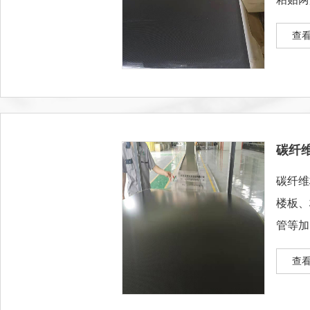
碳纤维
查看
碳纤
碳纤维
楼板、
管等加
好，施
查看