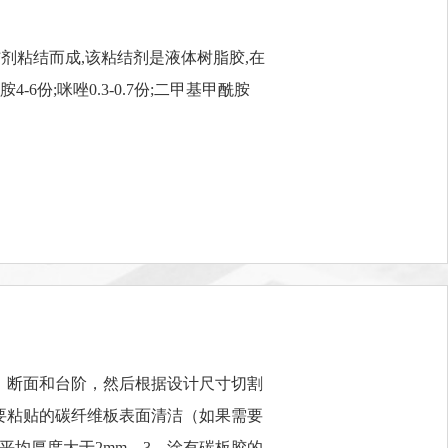
结剂粘结而成,该粘结剂是液体树脂胶,在
6份;咪唑0.3-0.7份;二甲基甲酰胺
，断面和台阶，然后根据设计尺寸切割
要粘贴的碳纤维板表面清洁（如果需要
均厚度大于2mm。3、涂有碳板胶的