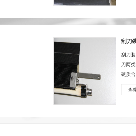
刮刀
刮刀装
刀两类
硬质合
刮刀、
查看