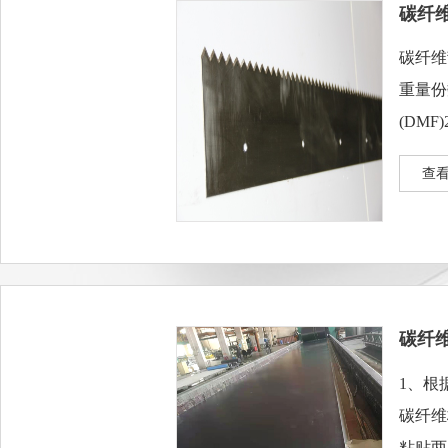
碳纤
碳纤维
重量份
(DMF)
查看
碳纤
1、根
碳纤维
粘贴两