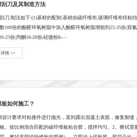
维刮刀及其制造方法
刮刀,制法如下:(1)基材的配制:基材由碳纤维布,玻璃纤维布经粘
数100份的酚醛环氧树脂中加入酚醛环氧树脂增韧剂25-35份;双氰胺4-
20-23份;丙酮16-20份;硅微粉8-···
详情 >>
维板如何施工？
据设计要求对粘接件进行抛光，直到露出混凝土表面，修复裂缝
板。按比例混合匹配的碳纤维板粘合胶，搅拌均匀。2、擦拭需
层，擦拭底部碳纤维板的两侧），立即涂上碳板胶，胶层凸出，平